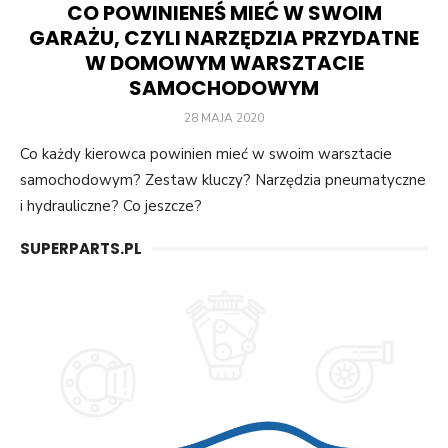
CO POWINIENEŚ MIEĆ W SWOIM
GARAŻU, CZYLI NARZĘDZIA PRZYDATNE
W DOMOWYM WARSZTACIE
SAMOCHODOWYM
POSTED
28 MAJA 2020
ON
Co każdy kierowca powinien mieć w swoim warsztacie
samochodowym? Zestaw kluczy? Narzędzia pneumatyczne
i hydrauliczne? Co jeszcze?
SUPERPARTS.PL