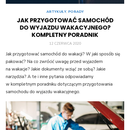
ARTYKUŁY
,
PORADY
JAK PRZYGOTOWAĆ SAMOCHÓD
DO WYJAZDU WAKACYJNEGO?
KOMPLETNY PORADNIK
POSTED
12 CZERWCA 2020
ON
Jak przygotować samochód do wakacji? W jaki sposób się
pakować? Na co zwrócić uwagę przed wyjazdem
na wakacje? Jakie dokumenty wziąć ze sobą? Jakie
narzędzia? A te i inne pytania odpowiadamy
w kompletnym poradniku dotyczącym przygotowania
samochodu do wyjazdu wakacyjnego.