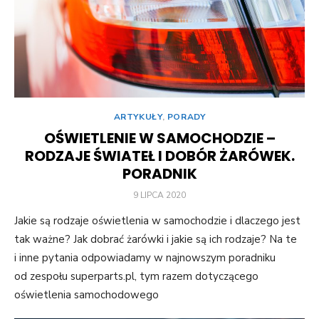
ARTYKUŁY
,
PORADY
OŚWIETLENIE W SAMOCHODZIE –
RODZAJE ŚWIATEŁ I DOBÓR ŻARÓWEK.
PORADNIK
POSTED
9 LIPCA 2020
ON
Jakie są rodzaje oświetlenia w samochodzie i dlaczego jest
tak ważne? Jak dobrać żarówki i jakie są ich rodzaje? Na te
i inne pytania odpowiadamy w najnowszym poradniku
od zespołu superparts.pl, tym razem dotyczącego
oświetlenia samochodowego