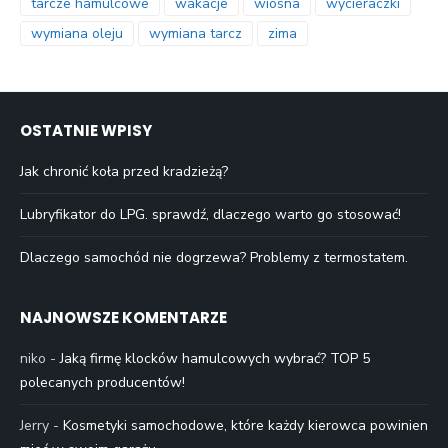
tarcze hamulcowe
wakacje
wiosna
wycieraczki
wymiana oleju
wymiana tarcz
zima
OSTATNIE WPISY
Jak chronić koła przed kradzieżą?
Lubryfikator do LPG. sprawdź, dlaczego warto go stosować!
Dlaczego samochód nie dogrzewa? Problemy z termostatem.
NAJNOWSZE KOMENTARZE
niko
-
Jaką firmę klocków hamulcowych wybrać? TOP 5
polecanych producentów!
Jerry
-
Kosmetyki samochodowe, które każdy kierowca powinien