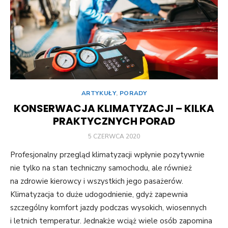
ARTYKUŁY
,
PORADY
KONSERWACJA KLIMATYZACJI – KILKA
PRAKTYCZNYCH PORAD
POSTED
5 CZERWCA 2020
ON
Profesjonalny przegląd klimatyzacji wpłynie pozytywnie
nie tylko na stan techniczny samochodu, ale również
na zdrowie kierowcy i wszystkich jego pasażerów.
Klimatyzacja to duże udogodnienie, gdyż zapewnia
szczególny komfort jazdy podczas wysokich, wiosennych
i letnich temperatur. Jednakże wciąż wiele osób zapomina