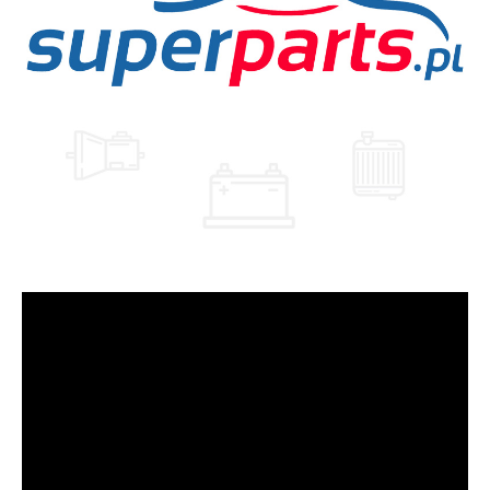
Odtwarzacz
video