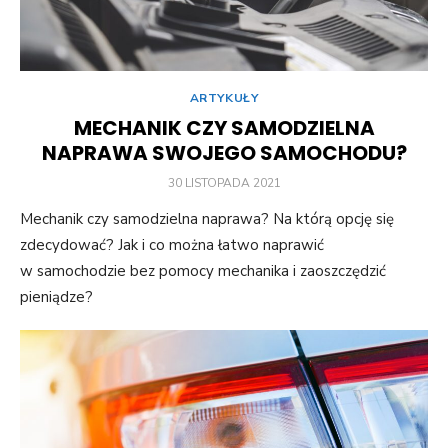
ARTYKUŁY
MECHANIK CZY SAMODZIELNA
NAPRAWA SWOJEGO SAMOCHODU?
POSTED
30 LISTOPADA 2021
ON
Mechanik czy samodzielna naprawa? Na którą opcję się
zdecydować? Jak i co można łatwo naprawić
w samochodzie bez pomocy mechanika i zaoszczędzić
pieniądze?