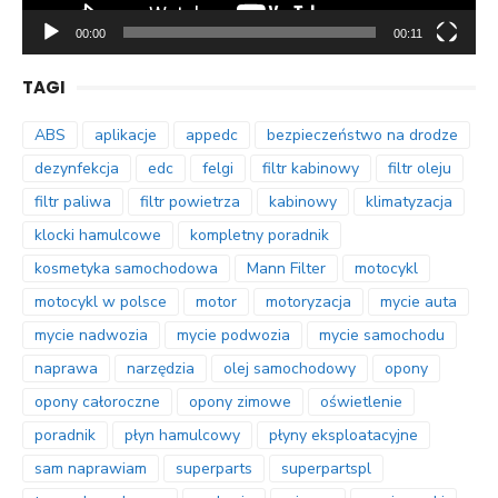
00:00
00:11
TAGI
ABS
aplikacje
appedc
bezpieczeństwo na drodze
dezynfekcja
edc
felgi
filtr kabinowy
filtr oleju
filtr paliwa
filtr powietrza
kabinowy
klimatyzacja
klocki hamulcowe
kompletny poradnik
kosmetyka samochodowa
Mann Filter
motocykl
motocykl w polsce
motor
motoryzacja
mycie auta
mycie nadwozia
mycie podwozia
mycie samochodu
naprawa
narzędzia
olej samochodowy
opony
opony całoroczne
opony zimowe
oświetlenie
poradnik
płyn hamulcowy
płyny eksploatacyjne
sam naprawiam
superparts
superpartspl