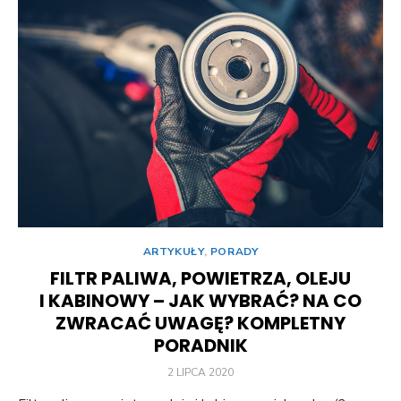
ARTYKUŁY
,
PORADY
FILTR PALIWA, POWIETRZA, OLEJU
I KABINOWY – JAK WYBRAĆ? NA CO
ZWRACAĆ UWAGĘ? KOMPLETNY
PORADNIK
POSTED
2 LIPCA 2020
ON