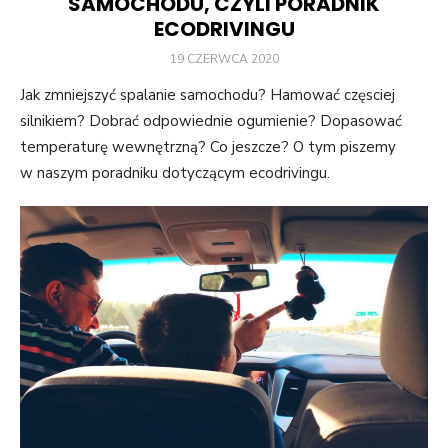
SAMOCHODU, CZYLI PORADNIK
ECODRIVINGU
POSTED
19 CZERWCA 2020
ON
Jak zmniejszyć spalanie samochodu? Hamować częsciej
silnikiem? Dobrać odpowiednie ogumienie? Dopasować
temperaturę wewnętrzną? Co jeszcze? O tym piszemy
w naszym poradniku dotyczącym ecodrivingu.