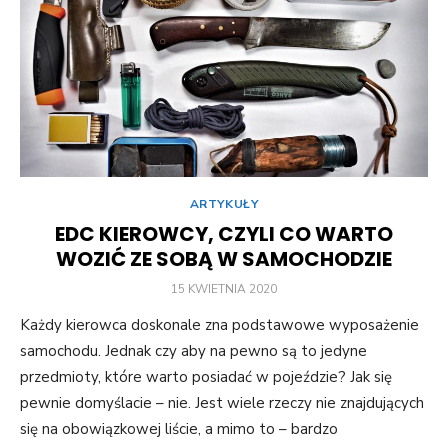
ARTYKUŁY
EDC KIEROWCY, CZYLI CO WARTO
WOZIĆ ZE SOBĄ W SAMOCHODZIE
POSTED
15 KWIETNIA 2020
ON
Każdy kierowca doskonale zna podstawowe wyposażenie
samochodu. Jednak czy aby na pewno są to jedyne
przedmioty, które warto posiadać w pojeździe? Jak się
pewnie domyślacie – nie. Jest wiele rzeczy nie znajdujących
się na obowiązkowej liście, a mimo to – bardzo