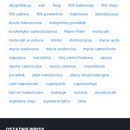
dezynfekcja
edc
felgi
filtr kabinowy
filtr oleju
filtr paliwa
filtr powietrza
kabinowy
klimatyzacja
klocki hamulcowe
kompletny poradnik
kosmetyka samochodowa
Mann Filter
motocykl
motocykl w polsce
motor
motoryzacja
mycie auta
mycie nadwozia
mycie podwozia
mycie samochodu
naprawa
narzędzia
olej samochodowy
opony
opony całoroczne
opony zimowe
oświetlenie
poradnik
płyn hamulcowy
płyny eksploatacyjne
sam naprawiam
superparts
superpartspl
tarcze hamulcowe
wakacje
wiosna
wycieraczki
wymiana oleju
wymiana tarcz
zima
OSTATNIE WPISY