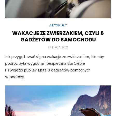
ARTYKUŁY
WAKACJE ZE ZWIERZAKIEM, CZYLI 8
GADŻETÓW DO SAMOCHODU
POSTED
27 LIPCA 2021
ON
Jak przygotować się na wakacje ze zwierzakiem, tak aby
podróż była wygodna i bezpieczna dla Ciebie
i Twojego pupila? Lista 8 gadżetów pomocnych
w podróży.