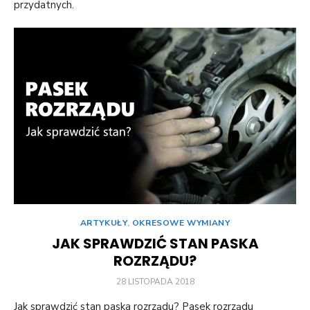
przydatnych.
ARTYKUŁY
,
OKRESOWE WYMIANY
JAK SPRAWDZIĆ STAN PASKA
ROZRZĄDU?
POSTED
28 LISTOPADA 2018
ON
Jak sprawdzić stan paska rozrządu? Pasek rozrządu