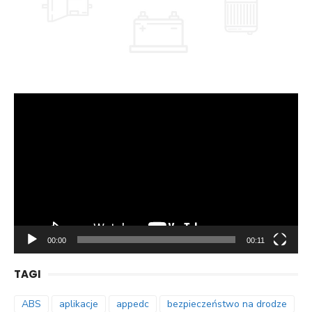
Odtwarzacz
video
00:00
00:11
TAGI
ABS
aplikacje
appedc
bezpieczeństwo na drodze