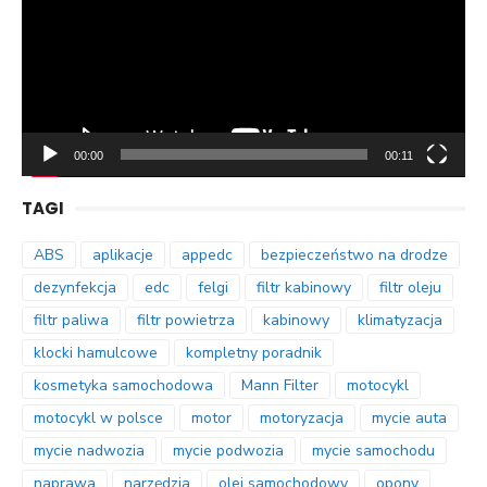
00:00
00:11
TAGI
ABS
aplikacje
appedc
bezpieczeństwo na drodze
dezynfekcja
edc
felgi
filtr kabinowy
filtr oleju
filtr paliwa
filtr powietrza
kabinowy
klimatyzacja
klocki hamulcowe
kompletny poradnik
kosmetyka samochodowa
Mann Filter
motocykl
motocykl w polsce
motor
motoryzacja
mycie auta
mycie nadwozia
mycie podwozia
mycie samochodu
naprawa
narzędzia
olej samochodowy
opony