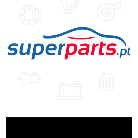
Odtwarzacz
video