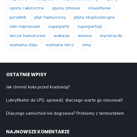
opony całoroczne
opony zimowe
oświetlenie
poradnik
płyn hamulcowy
płyny eksploatacyjne
sam naprawiam
superparts
superpartspl
tarcze hamulcowe
wakacje
wiosna
wycieraczki
wymiana oleju
wymiana tarcz
zima
OSTATNIE WPISY
Jak chronić koła przed kradzieżą?
Lubryfikator do LPG. sprawdź, dlaczego warto go stosować!
Dlaczego samochód nie dogrzewa? Problemy z termostatem.
NAJNOWSZE KOMENTARZE