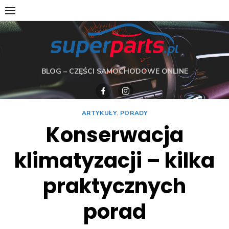
Skip
to
content
BLOG – CZĘŚCI SAMOCHODOWE ONLINE
ARTYKUŁY
,
PORADY
Konserwacja
klimatyzacji – kilka
praktycznych
porad