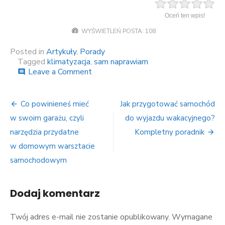
Oceń ten wpis!
WYŚWIETLEŃ POSTA:
108
Posted in
Artykuły
,
Porady
Tagged
klimatyzacja
,
sam naprawiam
Leave a Comment
on
comment
Konserwacja
klimatyzacji
–
Co powinieneś mieć
Jak przygotować samochód
Nawigacja
kilka
w swoim garażu, czyli
do wyjazdu wakacyjnego?
praktycznych
wpisu
porad
narzędzia przydatne
Kompletny poradnik
w domowym warsztacie
samochodowym
Dodaj komentarz
Twój adres e-mail nie zostanie opublikowany.
Wymagane