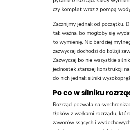
pytanie o rozrząd. Kiedy wymieni
czy komplet wraz z pompą wody
Zacznijmy jednak od początku. 
tak ważna, bo mogłoby się wydaw
to wymienię. Nic bardziej mylne
zazwyczaj dochodzi do kolizji z
Zazwyczaj bo nie wszystkie silnik
jednostek starszej konstrukcji n
do nich jednak silniki wysokopręż
Po co w silniku rozrzą
Rozrząd pozwala na synchroniza
tłoków z wałkami rozrządu, któr
zaworów ssących i wydechowych. 