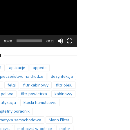
arzacz
00:00
00:11
I
S
aplikacje
appedc
pieczeństwo na drodze
dezynfekcja
felgi
filtr kabinowy
filtr oleju
r paliwa
filtr powietrza
kabinowy
matyzacja
klocki hamulcowe
pletny poradnik
smetyka samochodowa
Mann Filter
ocykl
motocykl w polsce
motor