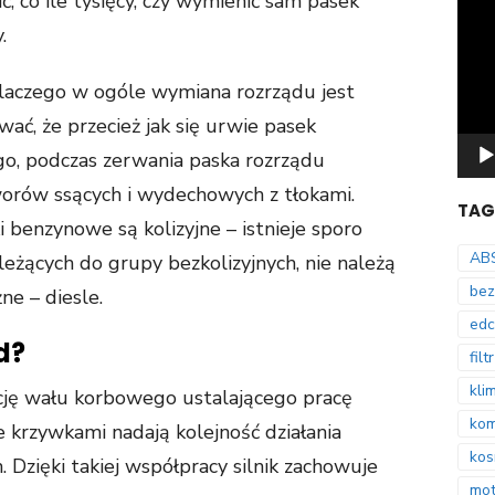
ć, co ile tysięcy, czy wymienić sam pasek
Odtw
video
.
Dlaczego w ogóle wymiana rozrządu jest
ać, że przecież jak się urwie pasek
go, podczas zerwania paska rozrządu
aworów ssących i wydechowych z tłokami.
TAG
i benzynowe są kolizyjne – istnieje sporo
AB
ależących do grupy bezkolizyjnych, nie należą
bez
ne – diesle.
edc
d?
filt
kli
cję wału korbowego ustalającego pracę
kom
e krzywkami nadają kolejność działania
ko
Dzięki takiej współpracy silnik zachowuje
mot