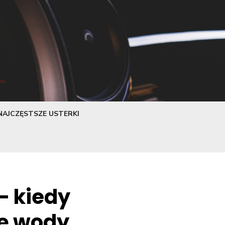
NAJCZĘSTSZE USTERKI
– kiedy
pę wody.