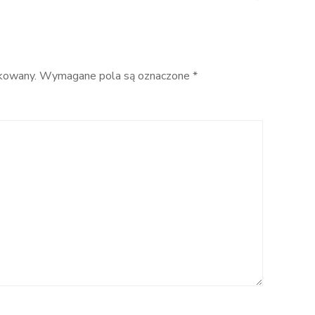
kiedy
wymienić
pasek,
rolki
i pompę
ikowany.
Wymagane pola są oznaczone
*
wody.