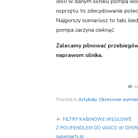
Jeśli w danym silniku pompa wo
osprzętu to zdecydowanie polec
Najgorszy scenariusz to taki, k
pompa zaczyna cieknąć.
Zalecamy pilnować przebiegów
naprawom silnika.
W
Posted in
Artykuły
,
Okresowe wymia
FILTRY KABINOWE WĘGLOWE
Nawigacja
Z POLIFENOLEM OD VASCO W OFER
wpisu
superparts.pl