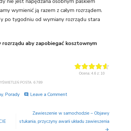
dy nie jest napędzana osobnym paskiem
amy wymienić ją razem z całym rozrządem.
iedy po tygodniu od wymiany rozrządu stara
 rozrządu aby zapobiegać kosztownym
Ocena:
4.6
z:
10
YŚWIETLEŃ POSTA:
6 789
ny
,
Porady
Leave a Comment
on
comment
Co
ile
km
Zawieszenie w samochodzie – Objawy
wymiana
CIE
stukania, przyczyny awarii układu zawieszenia
rozrządu
–