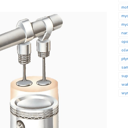
mot
myc
myc
nar
opo
ośw
pły
sa
sup
wak
wym