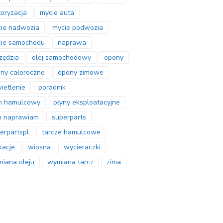
oryzacja
mycie auta
ie nadwozia
mycie podwozia
ie samochodu
naprawa
zędzia
olej samochodowy
opony
ny całoroczne
opony zimowe
ietlenie
poradnik
n hamulcowy
płyny eksploatacyjne
m naprawiam
superparts
erpartspl
tarcze hamulcowe
acje
wiosna
wycieraczki
iana oleju
wymiana tarcz
zima