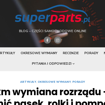
BLOG – CZĘŚCI SAMOCHODOWE ONLINE
RTYKUŁY
OKRESOWE WYMIANY
RECENZJE
PORADY
PYTANIA I ODPOWIEDZI
ARTYKUŁY
,
OKRESOWE WYMIANY
,
PORADY
 km wymiana rozrządu 
ć pasek, rolki i pom