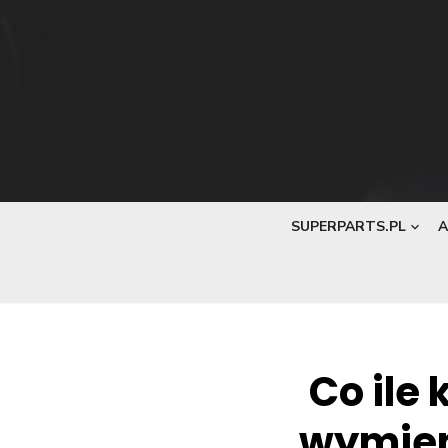
Skip
to
content
SUPERPARTS.PL
A
Co ile
wymieni