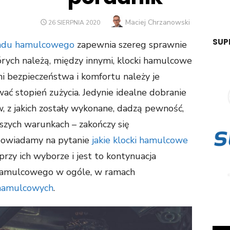
Author
Maciej Chrzanowski
POSTED
26 SIERPNIA 2020
ON
SUP
adu hamulcowego
zapewnia szereg sprawnie
órych należą, między innymi, klocki hamulcowe
ni bezpieczeństwa i komfortu należy je
ać stopień zużycia. Jedynie idealne dobranie
w, z jakich zostały wykonane, dadzą pewność,
szych warunkach – zakończy się
owiadamy na pytanie
jakie klocki hamulcowe
rzy ich wyborze i jest to kontynuacja
hamulcowego w ogóle, w ramach
 hamulcowych
.