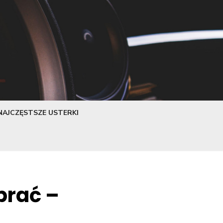
NAJCZĘSTSZE USTERKI
brać –