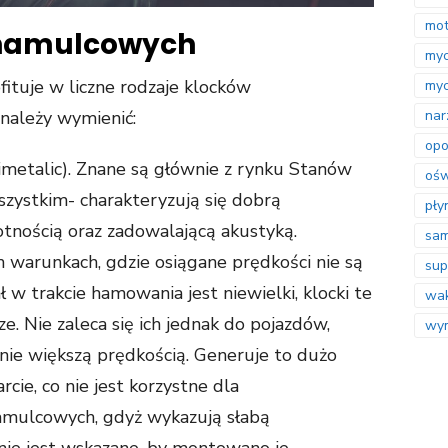
mot
 hamulcowych
myc
ituje w liczne rodzaje klocków
myc
nar
należy wymienić:
opo
metalic). Znane są głównie z rynku Stanów
ośw
szystkim- charakteryzują się dobrą
pły
tnością oraz zadowalającą akustyką.
sa
 warunkach, gdzie osiągane prędkości nie są
sup
ł w trakcie hamowania jest niewielki, klocki te
wak
e. Nie zaleca się ich jednak do pojazdów,
wym
znie większą prędkością. Generuje to dużo
cie, co nie jest korzystne dla
amulcowych, gdyż wykazują słabą