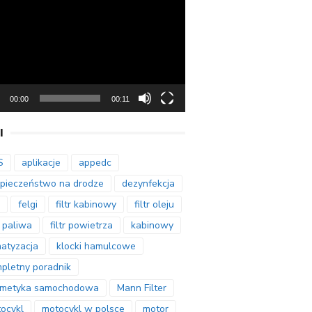
arzacz
00:00
00:11
I
S
aplikacje
appedc
pieczeństwo na drodze
dezynfekcja
felgi
filtr kabinowy
filtr oleju
r paliwa
filtr powietrza
kabinowy
matyzacja
klocki hamulcowe
pletny poradnik
smetyka samochodowa
Mann Filter
ocykl
motocykl w polsce
motor