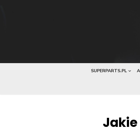
Skip
to
content
SUPERPARTS.PL
A
Jakie