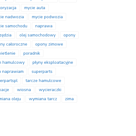
oryzacja
mycie auta
ie nadwozia
mycie podwozia
ie samochodu
naprawa
zędzia
olej samochodowy
opony
ny całoroczne
opony zimowe
ietlenie
poradnik
n hamulcowy
płyny eksploatacyjne
m naprawiam
superparts
erpartspl
tarcze hamulcowe
acje
wiosna
wycieraczki
iana oleju
wymiana tarcz
zima