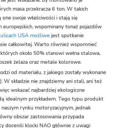
nie jest wskazane, by montowano je
órych masa przekracza 6 ton. W takich
one swoje właściwości i stają się
 europejskich, wspominany tonaż pojazdów
 ulicach USA możliwe
jest spotkanie
sie całkowitej. Warto również wspomnieć
, których około 50% stanowi wełna stalowa,
oszek żelaza oraz metale kolorowe.
hodzi od materiału, z jakiego zostały wykonane
). W składzie nie znajdziemy ani stali, ani też
więc wskazać najbardziej ekologiczne
ędą idealnym przykładem. Tego typu produkt
na naszym rynku motoryzacyjnym, jednak
 główny obszar zastosowania przypada
cy docenili klocki NAO głównie z uwagi