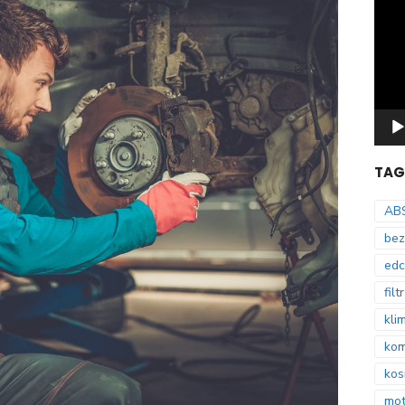
Odtw
video
TAG
AB
bez
edc
filt
kli
kom
ko
mot