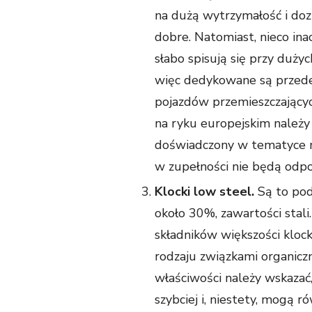
na dużą wytrzymałość i dozn
dobre. Natomiast, nieco ina
słabo spisują się przy duży
więc dedykowane są przede 
pojazdów przemieszczających
na ryku europejskim należy 
doświadczony w tematyce m
w zupełności nie będą odp
Klocki low steel.
Są to pod
około 30%, zawartości stali
składników większości kloc
rodzaju związkami organiczn
właściwości należy wskazać,
szybciej i, niestety, mogą 