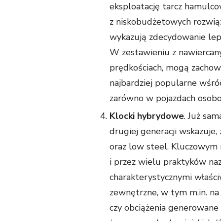
eksploatację tarcz hamulco
z niskobudżetowych rozwiąz
wykazują zdecydowanie lep
W zestawieniu z nawiercan
prędkościach, mogą zachowa
najbardziej popularne wśró
zarówno w pojazdach osobow
Klocki hybrydowe
. Już sa
drugiej generacji wskazuje,
oraz low steel. Kluczowym 
i przez wielu praktyków na
charakterystycznymi właści
zewnętrzne, w tym m.in. na
czy obciążenia generowane 