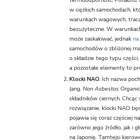
termoodporność. Ponadto, 
w ciężkich samochodach, kt
warunkach wagowych, tracą 
bezużyteczne. W warunkach
może zaskakiwać, jednak
na
samochodów o zbliżonej ma
o składzie tego typu części
a pozostałe elementy to pr
Klocki NAO
. Ich nazwa poc
(ang.
Non Asbestos Organic
składników ciernych. Chcąc 
rozwiązanie, klocki NAO b
pojawia się coraz częściej 
zarówno jego źródło, jak i
na Japonię. Tamtejsi kierow