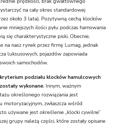
średnie prędkości, brak gwałtownego
starczyć na cały okres standardowej
przez około 3 lata). Pozytywną cechą klocków
nie mniejszych ilości pyłu podczas hamowania
ią się charakterystyczne piski. Obecnie,
ne na nasz rynek przez firmę Lumag, jednak
cza luksusowych, pojazdów zapowiada
 swoich samochodów.
kryterium podziału klocków hamulcowych
o zostały wykonane
. Innym, ważnym
żu określonego rozwiązania jest
ku motoryzacyjnym, zwłaszcza wśród
o używane jest określenie „klocki cywilne”
szej grupy należą części, które zostały opisane