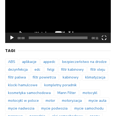
00:00
00:11
TAGI
ABS
aplikacje
appedc
bezpieczeństwo na drodze
dezynfekcja
edc
felgi
filtr kabinowy
filtr oleju
filtr paliwa
filtr powietrza
kabinowy
klimatyzacja
klocki hamulcowe
kompletny poradnik
kosmetyka samochodowa
Mann Filter
motocykl
motocykl w polsce
motor
motoryzacja
mycie auta
mycie nadwozia
mycie podwozia
mycie samochodu