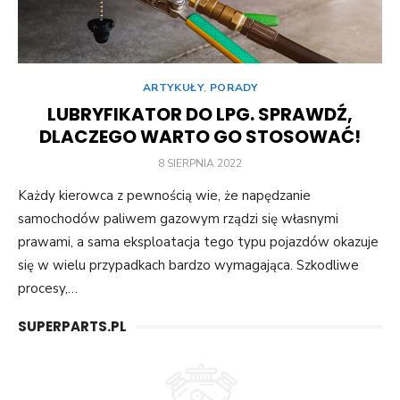
ARTYKUŁY
,
PORADY
LUBRYFIKATOR DO LPG. SPRAWDŹ,
DLACZEGO WARTO GO STOSOWAĆ!
POSTED
8 SIERPNIA 2022
ON
Każdy kierowca z pewnością wie, że napędzanie
samochodów paliwem gazowym rządzi się własnymi
prawami, a sama eksploatacja tego typu pojazdów okazuje
się w wielu przypadkach bardzo wymagająca. Szkodliwe
procesy,…
SUPERPARTS.PL