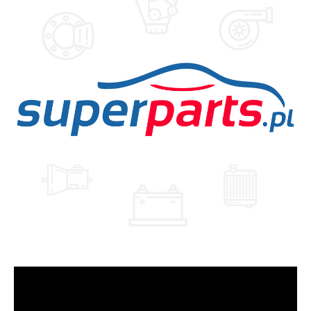
Odtwarzacz
video