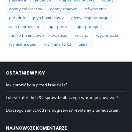
naprawa
narzędzia
olej samochodowy
opony
opony całoroczne
opony zimowe
oświetlenie
poradnik
płyn hamulcowy
płyny eksploatacyjne
sam naprawiam
superparts
superpartspl
tarcze hamulcowe
wakacje
wiosna
wycieraczki
wymiana oleju
wymiana tarcz
zima
OSTATNIE WPISY
Jak chronić koła przed kradzieżą?
Lubryfikator do LPG. sprawdź, dlaczego warto go stosować!
Dlaczego samochód nie dogrzewa? Problemy z termostatem.
NAJNOWSZE KOMENTARZE